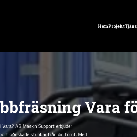
Hem
Projekt
Tjäns
ubbfräsning Vara f
 i Vara? AB Maskin Support erbjuder
ta bort oönskade stubbar från din tomt. Med