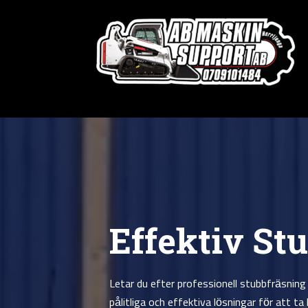
Effektiv St
Letar du efter professionell stubbfräsning
pålitliga och effektiva lösningar för att 