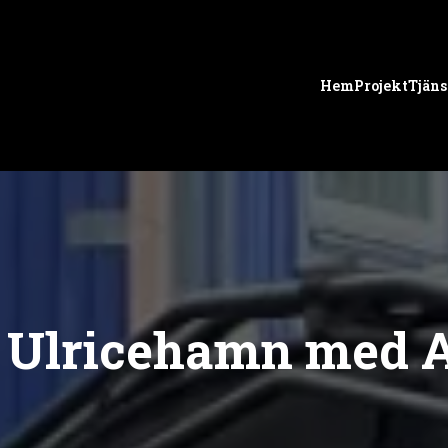
Hem
Projekt
Tjäns
 Ulricehamn med 