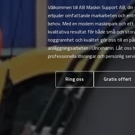
Välkommen till AB Maskin Support AB, din s
erbjuder omfattande markarbeten och entr
behov. Med en modern maskinpark och ett e
kvalitativa resultat för både små och sto
noggrannhet och kvalitet gör oss till en påli
anläggningsarbeten i Ulricehamn. Låt oss hj
professionella lösningar och personlig servi
Ring oss
Gratis offert