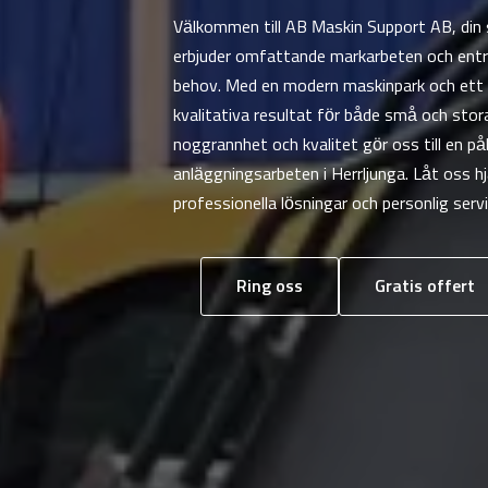
Välkommen till AB Maskin Support AB, din sp
erbjuder omfattande markarbeten och entr
behov. Med en modern maskinpark och ett e
kvalitativa resultat för både små och sto
noggrannhet och kvalitet gör oss till en påli
anläggningsarbeten i Herrljunga. Låt oss hj
professionella lösningar och personlig servi
Ring oss
Gratis offert