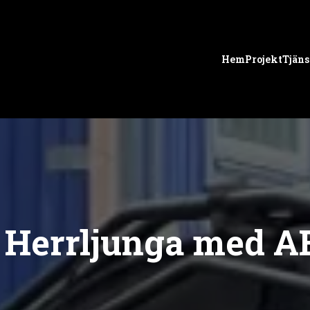
Hem
Projekt
Tjäns
 Herrljunga med A