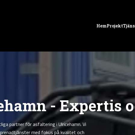
Hem
Projekt
Tjäns
cehamn - Expertis o
iga partner för asfaltering i Ulricehamn. Vi
eprenadtjänster med fokus på kvalitet och