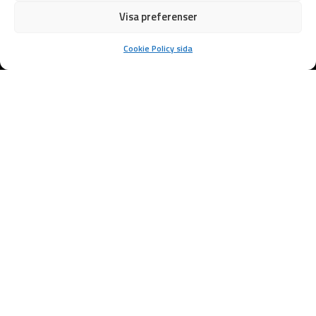
Visa preferenser
Cookie Policy sida
Samarbetspartners
Varför Välja
Stenspräckning i