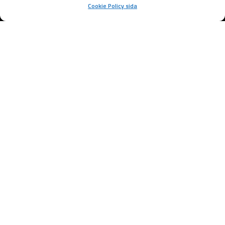
Cookie Policy sida
Samarbetspartners
Varför Välja AB
Maskin Support för
Dränering i Vara?