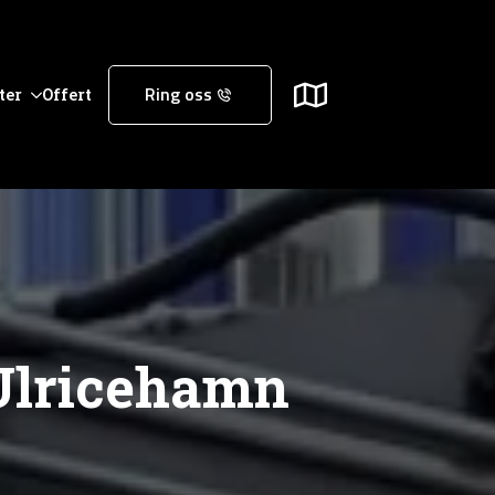
ter
Offert
Ring oss
 Ulricehamn