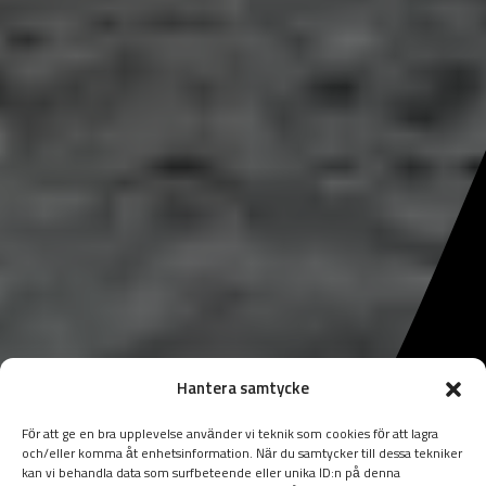
Hantera samtycke
För att ge en bra upplevelse använder vi teknik som cookies för att lagra
och/eller komma åt enhetsinformation. När du samtycker till dessa tekniker
kan vi behandla data som surfbeteende eller unika ID:n på denna