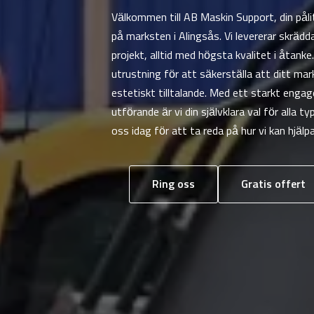
Välkommen till AB Maskin Support, din pål
på marksten i Alingsås. Vi levererar skräd
projekt, alltid med högsta kvalitet i åtan
utrustning för att säkerställa att ditt mark
estetiskt tilltalande. Med ett starkt eng
utförande är vi din självklara val för alla 
oss idag för att ta reda på hur vi kan hjälpa
Ring oss
Gratis offert