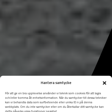
Hantera samtycke
För att ge en bra upplevelse använder vi teknik som cookies för att lagra
och/eller komma åt enhetsinformation. När du samtycker till dessa tekniker
kan vi behandla data som surfbeteende eller unika ID:n på denna
webbplats. Om du inte samtycker eller om du återkallar ditt samtycke kan
detta påverka vissa funktioner negativt.