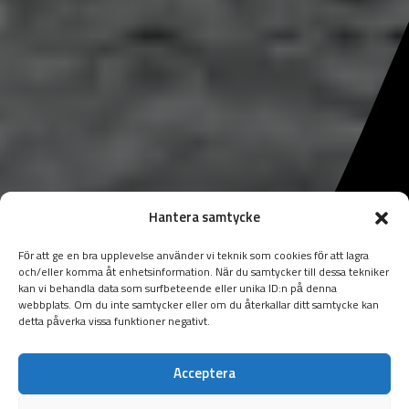
Hantera samtycke
För att ge en bra upplevelse använder vi teknik som cookies för att lagra
och/eller komma åt enhetsinformation. När du samtycker till dessa tekniker
kan vi behandla data som surfbeteende eller unika ID:n på denna
webbplats. Om du inte samtycker eller om du återkallar ditt samtycke kan
detta påverka vissa funktioner negativt.
Acceptera