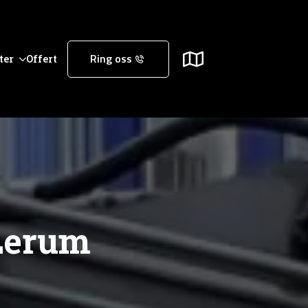
ter
Offert
Ring oss
 Lerum