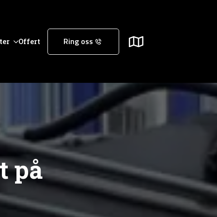
ter
Offert
Ring oss
t på