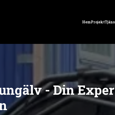
Hem
Projekt
Tjäns
ngälv - Din Exper
n