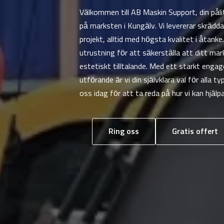
Välkommen till AB Maskin Support, din pål
på marksten i Kungälv. Vi levererar skräd
projekt, alltid med högsta kvalitet i åtan
utrustning för att säkerställa att ditt mark
estetiskt tilltalande. Med ett starkt eng
utförande är vi din självklara val för alla 
oss idag för att ta reda på hur vi kan hjälpa
Ring oss
Gratis offert