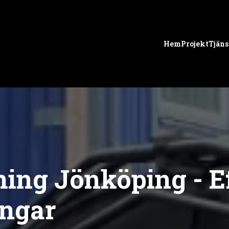
Hem
Projekt
Tjäns
ing Jönköping - E
ingar