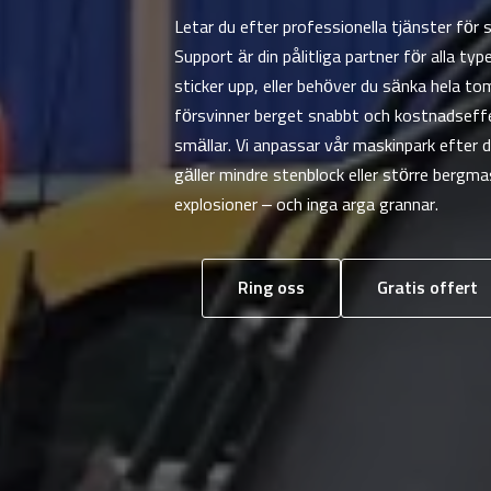
Letar du efter professionella tjänster för
Support är din pålitliga partner för alla t
sticker upp, eller behöver du sänka hela t
försvinner berget snabbt och kostnadseffek
smällar. Vi anpassar vår maskinpark efter
gäller mindre stenblock eller större bergma
explosioner – och inga arga grannar.
Ring oss
Gratis offert