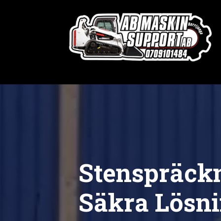
Stenspräckn
Säkra Lösn