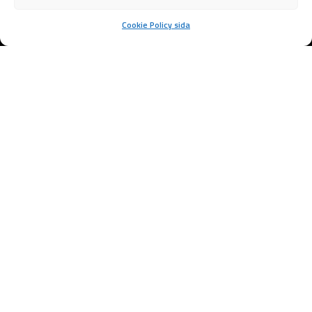
Cookie Policy sida
Samarbetspartners
Markarbeten i
Kungälv med
Precision