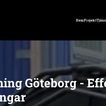
Hem
Projekt
Tjäns
ing Göteborg - Eff
ingar