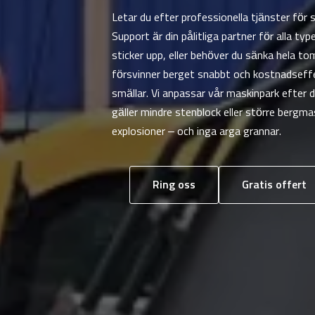
Letar du efter professionella tjänster fö
Support är din pålitliga partner för alla t
sticker upp, eller behöver du sänka hela t
försvinner berget snabbt och kostnadseffek
smällar. Vi anpassar vår maskinpark efter
gäller mindre stenblock eller större bergma
explosioner – och inga arga grannar.
Ring oss
Gratis offert