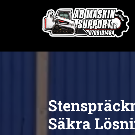
Stenspräckn
Säkra Lösn