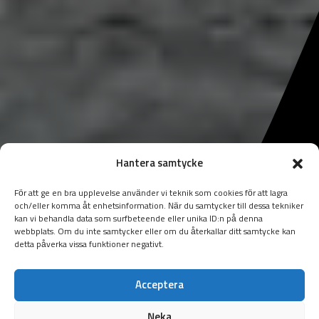
Hantera samtycke
För att ge en bra upplevelse använder vi teknik som cookies för att lagra
och/eller komma åt enhetsinformation. När du samtycker till dessa tekniker
kan vi behandla data som surfbeteende eller unika ID:n på denna
webbplats. Om du inte samtycker eller om du återkallar ditt samtycke kan
detta påverka vissa funktioner negativt.
Acceptera
Neka