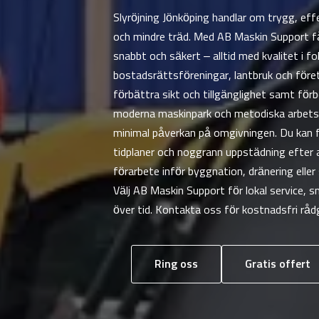
Slyröjning Jönköping handlar om trygg, effe
och mindre träd. Med AB Maskin Support f
snabbt och säkert – alltid med kvalitet i fo
bostadsrättsföreningar, lantbruk och före
förbättra sikt och tillgänglighet samt för
moderna maskinpark och metodiska arbets
minimal påverkan på omgivningen. Du kan fö
tidplaner och noggrann uppstädning efter
förarbete inför byggnation, dränering elle
Välj AB Maskin Support för lokal service, 
över tid. Kontakta oss för kostnadsfri råd
Ring oss
Gratis offert