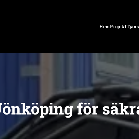
Hem
Projekt
Tjäns
Jönköping för säk