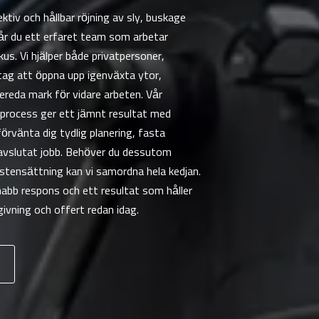
ktiv och hållbar röjning av sly, buskage
år du ett erfaret team som arbetar
kus. Vi hjälper både privatpersoner,
tag att öppna upp igenväxta ytor,
bereda mark för vidare arbeten. Vår
process ger ett jämnt resultat med
rvänta dig tydlig planering, fasta
 avslutat jobb. Behöver du dessutom
r stensättning kan vi samordna hela kedjan.
snabb respons och ett resultat som håller
givning och offert redan idag.