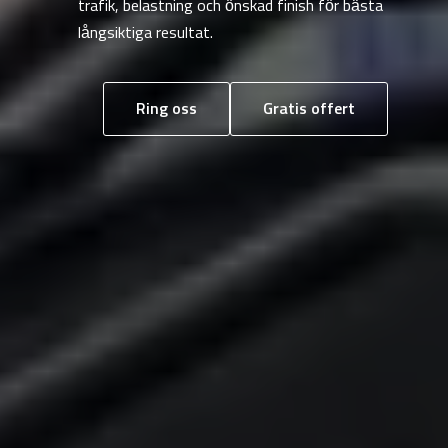
trafik, belastning och önskad finish för bästa
långsiktiga resultat.
Ring oss
Gratis offert